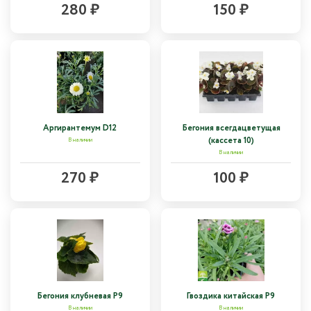
280 ₽
150 ₽
Аргирантемум D12
Бегония всегдацветущая
(кассета 10)
В наличии
В наличии
270 ₽
100 ₽
Бегония клубневая Р9
Гвоздика китайская Р9
В наличии
В наличии