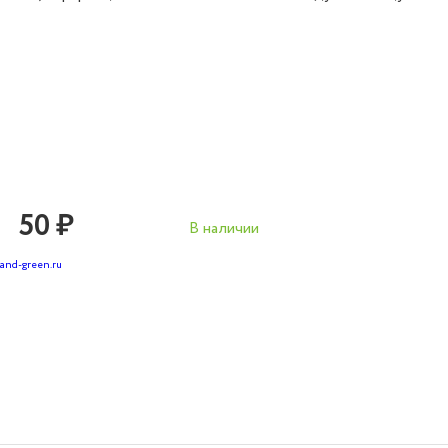
50 ₽
В наличии
land-green.ru