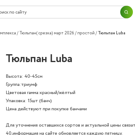
ПЕРЕЙТИ В КОРЗИНУ
ПРОДОЛЖИТЬ ПОКУПКИ
Согласие на
обработку персональных данных
омплекса
Тюльпан( срезка) март 2026
простой
Тюльпан Luba
ОК
ОФОРМИТЬ ЗАКАЗ
Тюльпан Luba
Высота: 40-45см
Группа:триумф
Цветовая гамма:красный/жёлтый
Упаковка: 15шт (банч)
Цена действуют при покупке банчами
Для уточнения оставшихся сортов и актуальной цены связа
40,информация на сайте обновляется каждую пятницу.