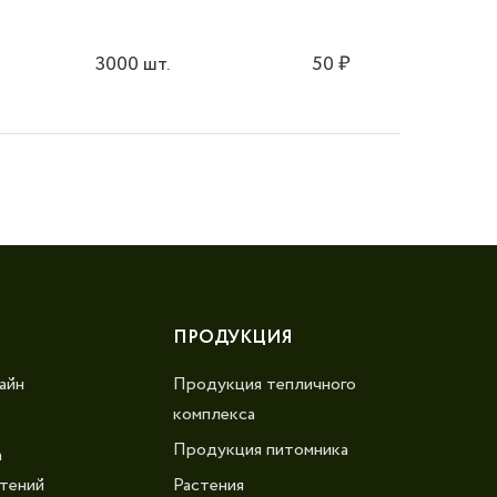
3000 шт.
50
₽
ПРОДУКЦИЯ
айн
Продукция тепличного
комплекса
Продукция питомника
а
тений
Растения