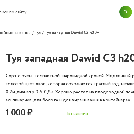
ПЕРЕЙТИ В КОРЗИНУ
ПРОДОЛЖИТЬ ПОКУПКИ
Согласие на
обработку персональных данных
войные саженцы
Туя
Туя западная Dawid C3 h20+
ОК
ОФОРМИТЬ ЗАКАЗ
Туя западная Dawid C3 h2
Сорт с очень компактной, шаровидной кроной. Медленный 
золотой цвет хвои, которая сохраняется круглый год, незав
0,7м,диаметр 0,6-0,8м. Хорошо растет на плодородной поч
альпинариев, для болота и для выращивания в контейнерах.
1 000 ₽
В наличии