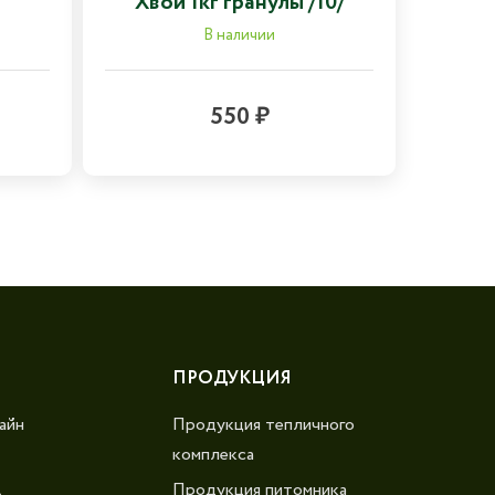
Хвои 1кг гранулы /10/
В наличии
550 ₽
ПРОДУКЦИЯ
айн
Продукция тепличного
комплекса
Продукция питомника