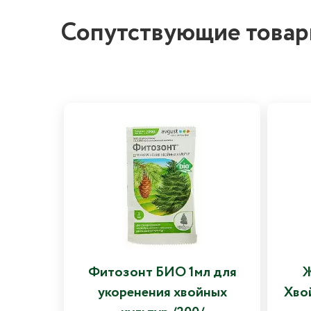
Сопутствующие това
Фитозонт БИО 1мл для
Ж
укоренения хвойных
Хвой