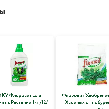
ры
КУ Флоровит для
Флоровит Удобрение
ных Растений 1кг /12/
Хвойных от побуре