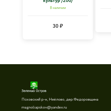
культур /200/
В наличии
30 ₽
Псковский р-н, Неёлово, дер.Федоровщина
magnoliapskov@yandex.ru