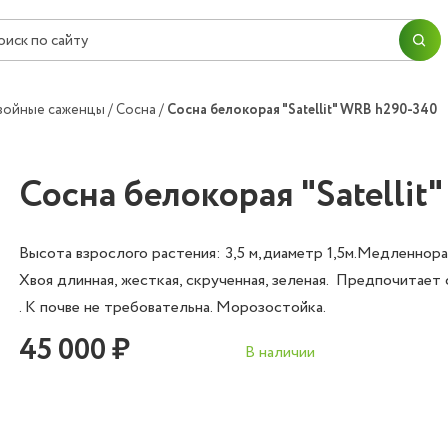
ПЕРЕЙТИ В КОРЗИНУ
ПРОДОЛЖИТЬ ПОКУПКИ
Согласие на
обработку персональных данных
войные саженцы
Сосна
Сосна белокорая "Satellit" WRB h290-340
ОК
ОФОРМИТЬ ЗАКАЗ
Сосна белокорая "Satelli
Высота взрослого растения: 3,5 м,диаметр 1,5м.Медленнор
Хвоя длинная, жесткая, скрученная, зеленая. Предпочитает
. К почве не требовательна. Морозостойка.
45 000 ₽
В наличии