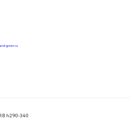
land-green.ru
WRB h290-340