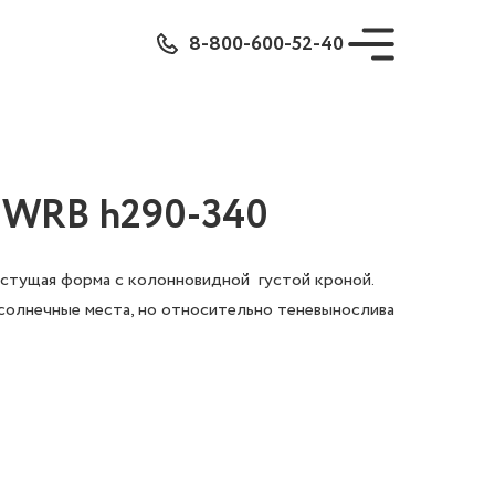
8-800-600-52-40
t" WRB h290-340
астущая форма с колонновидной густой кроной.
 солнечные места, но относительно теневынослива