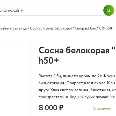
ПЕРЕЙТИ В КОРЗИНУ
ПРОДОЛЖИТЬ ПОКУПКИ
Согласие на
обработку персональных данных
войные саженцы
Сосна
Сосна белокорая "Compact Gem" C15 h50+
ОК
ОФОРМИТЬ ЗАКАЗ
Сосна белокорая 
h50+
Высота 3,5м, диаметр кроны до 2м. Крона 
симметричная. Прирост в год около 10см.
другу. Хвоя светло-зеленая, блестящая, 
произрастать на бедных сухих почвах. Не
8 000 ₽
В наличии