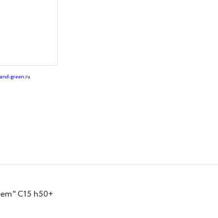
land-green.ru
em" C15 h50+