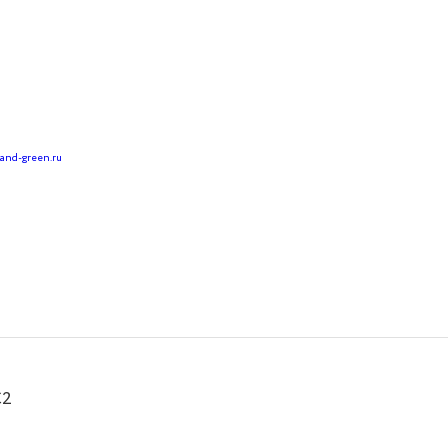
land-green.ru
С2