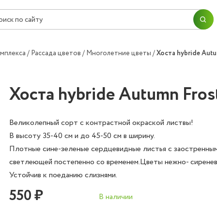
ПЕРЕЙТИ В КОРЗИНУ
ПРОДОЛЖИТЬ ПОКУПКИ
Согласие на
обработку персональных данных
омплекса
Рассада цветов
Многолетние цветы
Хоста hybride Autu
ОК
ОФОРМИТЬ ЗАКАЗ
Хоста hybride Autumn Fros
Великолепный сорт с контрастной окраской листвы!
В высоту 35-40 см и до 45-50 см в ширину.
Плотные сине-зеленые сердцевидные листья с заостренным
светлеющей постепенно со временем.Цветы нежно- сиреневы
Устойчив к поеданию слизнями.
550 ₽
В наличии