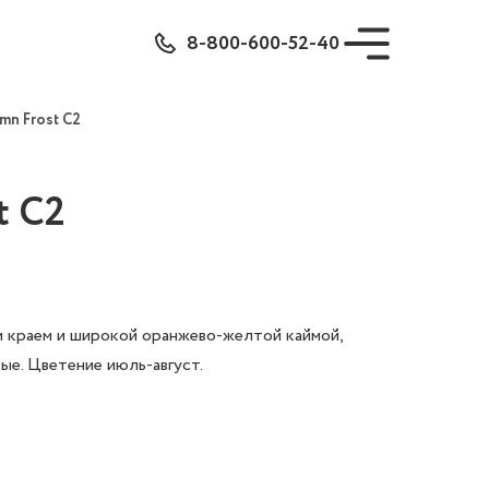
8-800-600-52-40
mn Frost С2
t С2
 краем и широкой оранжево-желтой каймой,
е. Цветение июль-август.