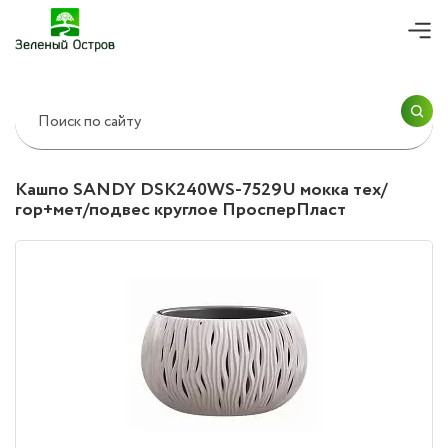
ПРОДОЛЖИТЬ ПОКУПКИ
Согласие на
обработку персональных
данных
ОК
ОФОРМИТЬ ЗАКАЗ
Кашпо SANDY DSK240WS-7529U мокка тех/
гор+мет/подвес круглое ПросперПласт