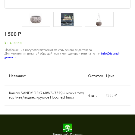
1 500 ₽
В наличии
Изображения могут отличаться от фактического вида товара
Для уточнения деталей обращайтесь к менеджерам или на почту:
info@island-
green.ru
Название:
Цена:
Остаток
Кашпо SANDY DSK240WS-7529U мокка тех/
1500
₽
4 шт.
гор+мет/подвес круглое ПросперПласт