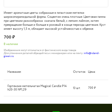
Имеет ароматные цветы собранные в гигантские метелки
широкопирамидальной формы. Соцветия очень плотные. Цветовая гамма
при цветении разнообразна: сначала белый, с легким лаймом, затем
превращение больше и больше в розовый в конце периода цветения. Куст
имеет высоту 1,5 м, обладает высокой устойчивостью к обрезке.
700 ₽
В наличии
Изображения могут отличаться от фактического вида товара
Для уточнения деталей обращайтесь к менеджерам или на почту:
info@island-
green.ru
Название:
Цена:
Остаток
Гортензия метельчатая Magical Candle P14
700
₽
13 шт.
h20-30 №1,29