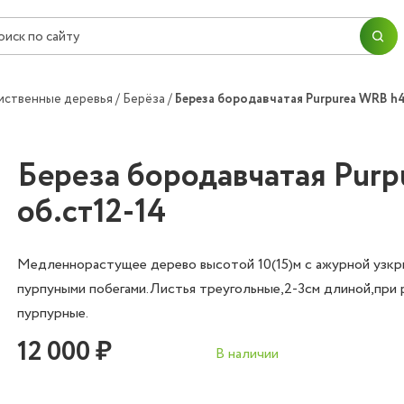
ПЕРЕЙТИ В КОРЗИНУ
ПРОДОЛЖИТЬ ПОКУПКИ
Согласие на
обработку персональных данных
иственные деревья
Берёза
Береза бородавчатая Purpurea WRB h4
ОК
ОФОРМИТЬ ЗАКАЗ
Береза бородавчатая Pur
об.ст12-14
Медленнорастущее дерево высотой 10(15)м с ажурной узк
пурпуными побегами.Листья треугольные,2-3см длиной,при 
пурпурные.
12 000 ₽
В наличии