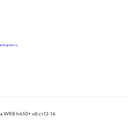
land-green.ru
ea WRB h450+ об.ст12-14