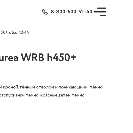
8-800-600-52-40
50+ об.ст12-14
purea WRB h450+
рй кроной,тёмным стволом и поникающими тёмно-
распускании тёмно-красные,затем тёмно-