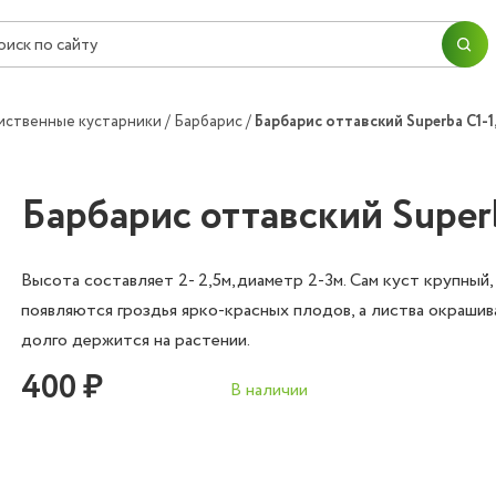
ПЕРЕЙТИ В КОРЗИНУ
ПРОДОЛЖИТЬ ПОКУПКИ
Согласие на
обработку персональных данных
иственные кустарники
Барбарис
Барбарис оттавский Superba С1-1
ОК
ОФОРМИТЬ ЗАКАЗ
Барбарис оттавский Superb
Высота составляет 2- 2,5м,диаметр 2-3м. Сам куст крупный
появляются гроздья ярко-красных плодов, а листва окрашива
долго держится на растении.
400 ₽
В наличии