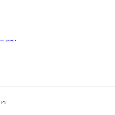
land-green.ru
 Р9