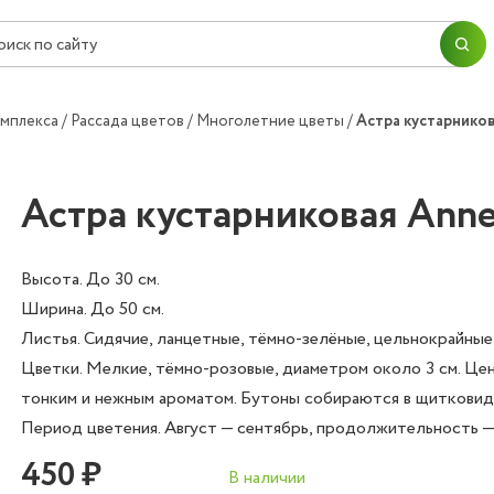
ПЕРЕЙТИ В КОРЗИНУ
ПРОДОЛЖИТЬ ПОКУПКИ
Согласие на
обработку персональных данных
омплекса
Рассада цветов
Многолетние цветы
Астра кустарников
ОК
ОФОРМИТЬ ЗАКАЗ
Астра кустарниковая Anne
Высота. До 30 см.
Ширина. До 50 см.
Листья. Сидячие, ланцетные, тёмно-зелёные, цельнокрайные
Цветки. Мелкие, тёмно-розовые, диаметром около 3 см. Це
тонким и нежным ароматом. Бутоны собираются в щитковид
Период цветения. Август — сентябрь, продолжительность —
450 ₽
В наличии