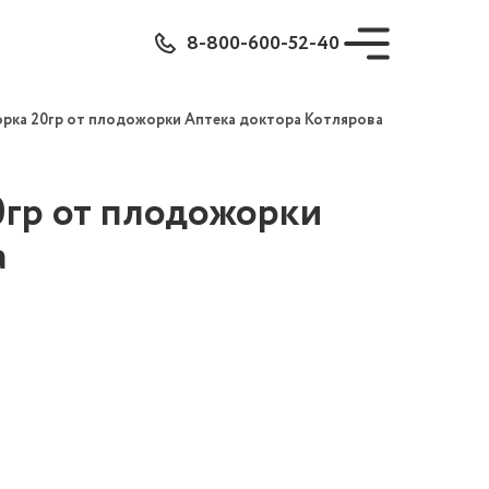
8-800-600-52-40
рка 20гр от плодожорки Аптека доктора Котлярова
гр от плодожорки
а